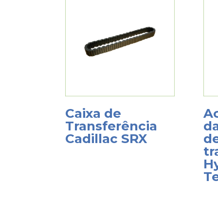
Caixa de
A
Transferência
da
Cadillac SRX
d
tr
H
T