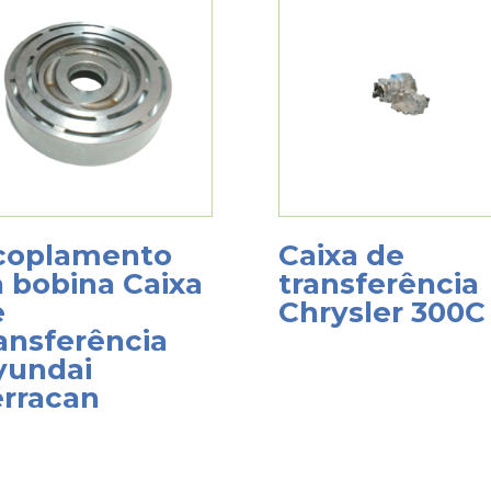
coplamento
Caixa de
 bobina Caixa
transferência
e
Chrysler 300C
ansferência
yundai
erracan