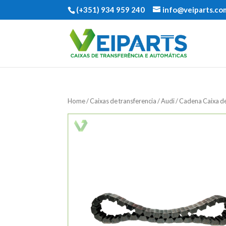
(+351) 934 959 240
info@veiparts.co
Home
/
Caixas de transferencia
/
Audi
/ Cadena Caixa d