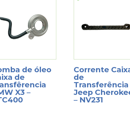
omba de óleo
Corrente Caix
ixa de
de
ansfêrencia
Transferência
MW X3 –
Jeep Cheroke
TC400
– NV231