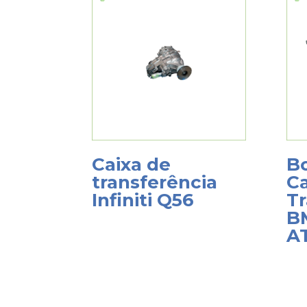
Caixa de
B
transferência
Ca
Infiniti Q56
Tr
B
A